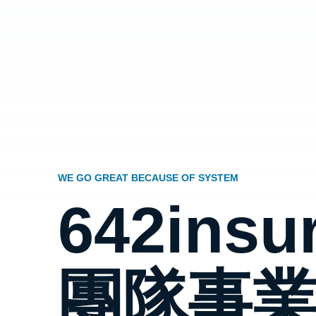
WE GO GREAT BECAUSE OF SYSTEM
642insu
團隊事