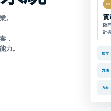
03
實
業。
陪
計
奏，
能力。
使命
方法
方向