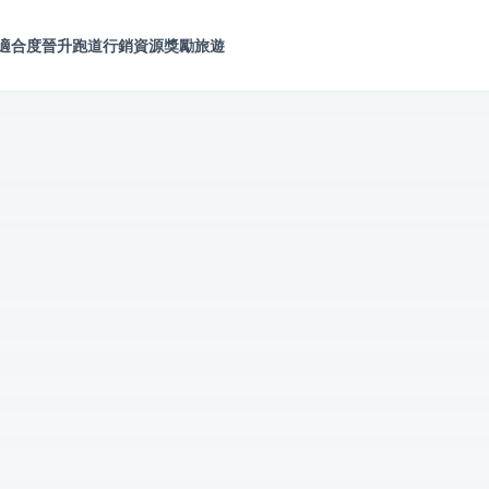
適合度
晉升跑道
行銷資源
獎勵旅遊