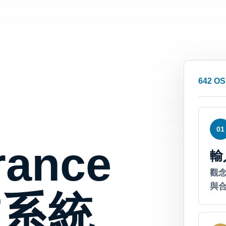
642 OS
01
rance
輸
觀
與
業系統